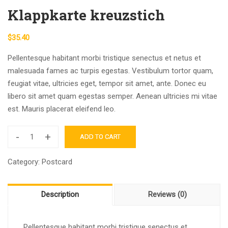
Klappkarte kreuzstich
$
35.40
Pellentesque habitant morbi tristique senectus et netus et
malesuada fames ac turpis egestas. Vestibulum tortor quam,
feugiat vitae, ultricies eget, tempor sit amet, ante. Donec eu
libero sit amet quam egestas semper. Aenean ultricies mi vitae
est. Mauris placerat eleifend leo.
-
+
ADD TO CART
Klappkarte
kreuzstich
Category:
Postcard
quantity
Description
Reviews (0)
Pellentesque habitant morbi tristique senectus et