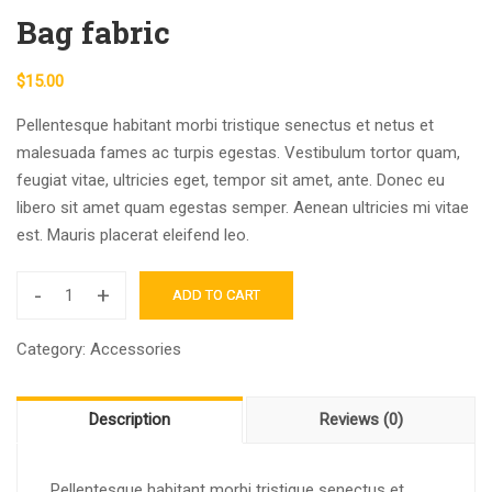
Bag fabric
$
15.00
Pellentesque habitant morbi tristique senectus et netus et
malesuada fames ac turpis egestas. Vestibulum tortor quam,
feugiat vitae, ultricies eget, tempor sit amet, ante. Donec eu
libero sit amet quam egestas semper. Aenean ultricies mi vitae
est. Mauris placerat eleifend leo.
-
+
ADD TO CART
Bag
fabric
Category:
Accessories
quantity
Description
Reviews (0)
Pellentesque habitant morbi tristique senectus et